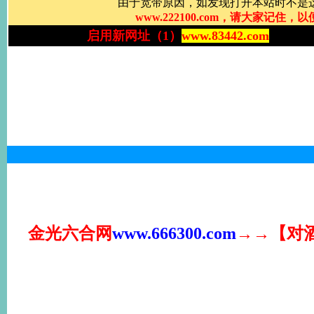
金光六合网
www.666300.com
→→【对