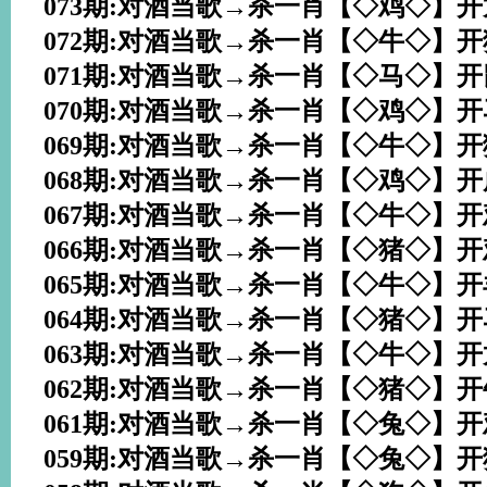
073期:对酒当歌→杀一肖【
◇
鸡
◇】开
072期:对酒当歌→杀一肖【
◇
牛
◇】开
071期:对酒当歌→杀一肖【
◇
马
◇】开
070期:对酒当歌→杀一肖【
◇
鸡
◇】开
069期:对酒当歌→杀一肖【
◇
牛
◇】开
068期:对酒当歌→杀一肖【
◇
鸡
◇】开
067期:对酒当歌→杀一肖【
◇
牛
◇】开
066期:对酒当歌→杀一肖【
◇
猪
◇】开
065期:对酒当歌→杀一肖【
◇
牛
◇】开
064期:对酒当歌→杀一肖【
◇
猪
◇】开
063期:对酒当歌→杀一肖【
◇
牛
◇】开
062期:对酒当歌→杀一肖【
◇
猪
◇】开
061期:对酒当歌→杀一肖【
◇
兔
◇】开
059期:对酒当歌→杀一肖【
◇
兔
◇】开