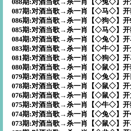
088期:对酒当歌→杀一肖【
◇
兔◇】开
087期:对酒当歌→杀一肖【
◇
马◇】开
086期:对酒当歌→杀一肖【
◇
狗◇】开
085期:对酒当歌→杀一肖【
◇
马◇】开
084期:对酒当歌→杀一肖【
◇
兔◇】开
083期:对酒当歌→杀一肖【
◇
牛◇】开
081期:对酒当歌→杀一肖【
◇
狗◇】开
080期:对酒当歌→杀一肖【
◇
鼠◇】开
079期:对酒当歌→杀一肖【
◇
兔◇】开
078期:对酒当歌→杀一肖【
◇
鼠◇】开
076期:对酒当歌→杀一肖【
◇
鼠◇】开
075期:对酒当歌→杀一肖【
◇
牛◇】开
074期:对酒当歌→杀一肖【
◇
兔◇】开
073期:对酒当歌→杀一肖【
◇
鼠◇】开