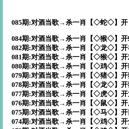
085期:对酒当歌→杀一肖【
◇
蛇
◇】开
084期:对酒当歌→杀一肖【
◇
猴
◇】开
082期:对酒当歌→杀一肖【
◇
龙
◇】开
081期:对酒当歌→杀一肖【
◇
猴
◇】开
080期:对酒当歌→杀一肖【
◇
鸡
◇】开
079期:对酒当歌→杀一肖【
◇
猪
◇】开
078期:对酒当歌→杀一肖【
◇
龙
◇】开
077期:对酒当歌→杀一肖【
◇
虎
◇】开
076期:对酒当歌→杀一肖【
◇
鼠
◇】开
075期:对酒当歌→杀一肖【
◇
马
◇】开
074期:对酒当歌→杀一肖【
◇
鸡
◇】开