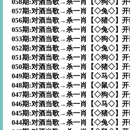
058期:对酒当歌→杀一肖【
◇
狗
◇】开
057期:对酒当歌→杀一肖【
◇
兔
◇】开
056期:对酒当歌→杀一肖【
◇
猪
◇】开
055期:对酒当歌→杀一肖【
◇
兔
◇】开
053期:对酒当歌→杀一肖【
◇
狗
◇】开
052期:对酒当歌→杀一肖【
◇
兔
◇】开
051期:对酒当歌→杀一肖【
◇
狗
◇】开
050期:对酒当歌→杀一肖【
◇
猪
◇】开
049期:对酒当歌→杀一肖【
◇
马
◇】开
048期:对酒当歌→杀一肖【
◇
鼠
◇】开
047期:对酒当歌→杀一肖【
◇
狗
◇】开
0
46期:对酒当歌→杀一肖【
◇
马
◇】开
045期:对酒当歌→杀一肖【
◇
猪
◇】开
044期:对酒当歌→杀一肖【
◇
兔
◇】开