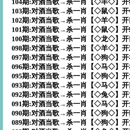
104期:对酒当歌→杀一肖【
◇
羊
◇】开
103期:对酒当歌→杀一肖【
◇
鼠
◇】开
102期:对酒当歌→杀一肖【
◇
羊
◇】开
101期:对酒当歌→杀一肖【
◇
鼠
◇】开
100期:对酒当歌→杀一肖【
◇
龙
◇】开
098期:对酒当歌→杀一肖【
◇
羊
◇】开
097期:对酒当歌→杀一肖【
◇
狗
◇】开
096期:对酒当歌→杀一肖【
◇
马
◇】开
095期:对酒当歌→杀一肖【
◇
狗
◇】开
093期:对酒当歌→杀一肖【
◇
马
◇】开
092期:对酒当歌→杀一肖【
◇
兔◇】开
091期:对酒当歌→杀一肖【
◇
马◇】开
090期:对酒当歌→杀一肖【
◇
狗◇】开
089期:对酒当歌→杀一肖【
◇
狗◇】开