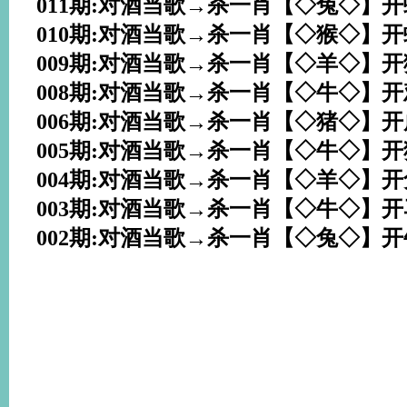
011期:对酒当歌→杀一肖【
◇
兔◇】开
010期:对酒当歌→杀一肖【
◇
猴◇】开
009期:对酒当歌→杀一肖【
◇
羊◇】开
008期:对酒当歌→杀一肖【
◇
牛◇】开
006期:对酒当歌→杀一肖【
◇
猪◇】开
005期:对酒当歌→杀一肖【
◇
牛◇】开
004期:对酒当歌→杀一肖【
◇
羊◇】开
003期:对酒当歌→杀一肖【
◇
牛◇】开
002期:对酒当歌→杀一肖【
◇
兔◇】开