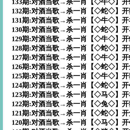
133期:对酒当歌→杀一肖【
◇
牛
◇】开
132期:对酒当歌→杀一肖【
◇
蛇
◇】开
131期:对酒当歌→杀一肖【
◇
牛
◇】开
130期:对酒当歌→杀一肖【
◇
蛇
◇】开
129期:对酒当歌→杀一肖【
◇
牛
◇】开
128期:对酒当歌→杀一肖【
◇
蛇
◇】开
127期:对酒当歌→杀一肖【
◇
牛
◇】开
126期:对酒当歌→杀一肖【
◇
蛇
◇】开
125期:对酒当歌→杀一肖【
◇
牛
◇】开
124期:对酒当歌→杀一肖【
◇
蛇
◇】开
123期:对酒当歌→杀一肖【
◇
马
◇】开
122期:对酒当歌→杀一肖【
◇
兔
◇】开
121期:对酒当歌→杀一肖【
◇
蛇
◇】开
120期:对酒当歌→杀一肖【
◇
马
◇】开