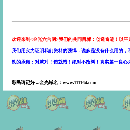
欢迎来到<金光六合网>我们的共同目标：创造奇迹！以平
我们用实力证明我们资料的强悍，说多是没有什么用的，
铁的承诺：对就对！错就错！绝对不改料！真实第一良心
彩民请记好→金光域名：www.111164.com