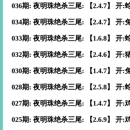
036期: 夜明珠绝杀三尾: 【2.4.7】 开:
034期: 夜明珠绝杀三尾: 【2.4.7】 开:
033期: 夜明珠绝杀三尾: 【1.6.8】 开:
032期: 夜明珠绝杀三尾: 【2.4.6】 开:
030期: 夜明珠绝杀三尾: 【1.4.7】 开:
028期: 夜明珠绝杀三尾: 【2.5.8】 开:
027期: 夜明珠绝杀三尾: 【1.4.7】 开:
025期: 夜明珠绝杀三尾: 【2.6.9】 开: