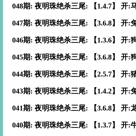
048期: 夜明珠绝杀三尾: 【1.4.7】 开:
047期: 夜明珠绝杀三尾: 【3.6.8】 开:
046期: 夜明珠绝杀三尾: 【1.3.6】 开:
045期: 夜明珠绝杀三尾: 【3.6.8】 开:
044期: 夜明珠绝杀三尾: 【2.5.7】 开:
043期: 夜明珠绝杀三尾: 【1.4.2】 开:
041期: 夜明珠绝杀三尾: 【3.6.8】 开:
040期: 夜明珠绝杀三尾: 【1.3.7】 开: