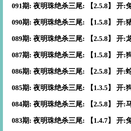
091期: 夜明珠绝杀三尾: 【2.5.8】 开:
090期: 夜明珠绝杀三尾: 【1.5.8】 开:
089期: 夜明珠绝杀三尾: 【2.5.8】 开:
087期: 夜明珠绝杀三尾: 【1.5.8】 开:
086期: 夜明珠绝杀三尾: 【2.5.8】 开:
085期: 夜明珠绝杀三尾: 【1.3.5】 开:
084期: 夜明珠绝杀三尾: 【2.5.8】 开:
083期: 夜明珠绝杀三尾: 【1.4.7】 开: