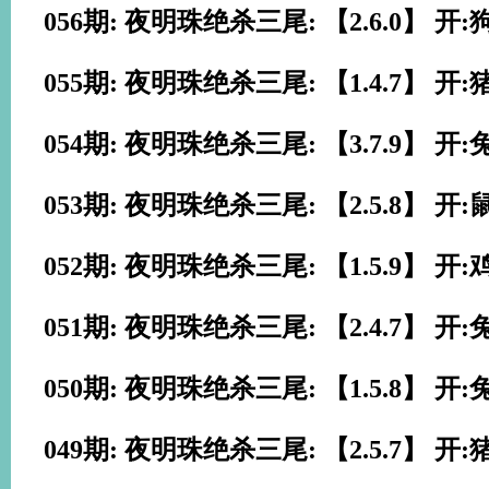
056期: 夜明珠绝杀三尾: 【2.6.0】 开:
055期: 夜明珠绝杀三尾: 【1.4.7】 开:
054期: 夜明珠绝杀三尾: 【3.7.9】 开:
053期: 夜明珠绝杀三尾: 【2.5.8】 开:
052期: 夜明珠绝杀三尾: 【1.5.9】 开:
051期: 夜明珠绝杀三尾: 【2.4.7】 开:
050期: 夜明珠绝杀三尾: 【1.5.8】 开:
049期: 夜明珠绝杀三尾: 【2.5.7】 开: