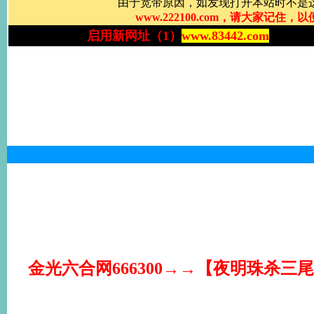
金光六合网666300→→【夜明珠杀