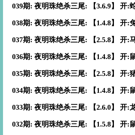
039期: 夜明珠绝杀三尾: 【3.6.9】 开:
038期: 夜明珠绝杀三尾: 【1.4.8】 开:
037期: 夜明珠绝杀三尾: 【2.5.8】 开:
036期: 夜明珠绝杀三尾: 【1.4.8】 开:
035期: 夜明珠绝杀三尾: 【2.5.8】 开:
034期: 夜明珠绝杀三尾: 【1.4.8】 开:
033期: 夜明珠绝杀三尾: 【2.6.0】 开:
032期: 夜明珠绝杀三尾: 【1.5.8】 开: