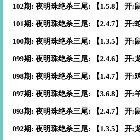
102期: 夜明珠绝杀三尾: 【1.5.8】 开:
101期: 夜明珠绝杀三尾: 【2.4.7】 开:
100期: 夜明珠绝杀三尾: 【1.3.5】 开:
099期: 夜明珠绝杀三尾: 【2.4.6】 开:
098期: 夜明珠绝杀三尾: 【1.4.7】 开:
097期: 夜明珠绝杀三尾: 【3.6.8】 开:
093期: 夜明珠绝杀三尾: 【2.4.7】 开:
092期: 夜明珠绝杀三尾: 【1.3.5】 开: