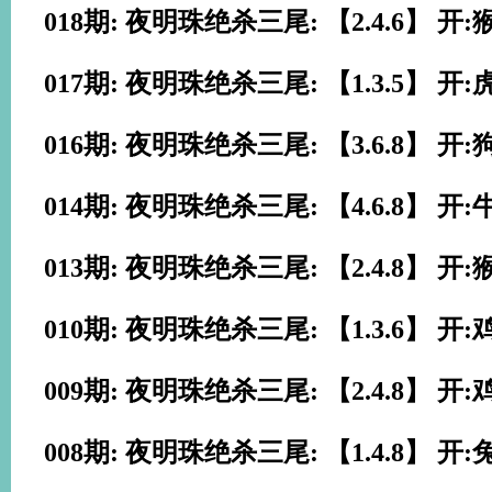
018期: 夜明珠绝杀三尾: 【2.4.6】 开:
017期: 夜明珠绝杀三尾: 【1.3.5】 开:
016期: 夜明珠绝杀三尾: 【3.6.8】 开:
014期: 夜明珠绝杀三尾: 【4.6.8】 开:
013期: 夜明珠绝杀三尾: 【2.4.8】 开:
010期: 夜明珠绝杀三尾: 【1.3.6】 开:
009期: 夜明珠绝杀三尾: 【2.4.8】 开:
008期: 夜明珠绝杀三尾: 【1.4.8】 开: