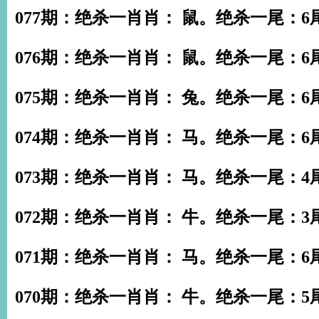
077期：绝杀一肖肖： 鼠。绝杀一尾：6
076期：绝杀一肖肖： 鼠。绝杀一尾：6
075期：绝杀一肖肖： 兔。绝杀一尾：6
074期：绝杀一肖肖： 马。绝杀一尾：6
073期：绝杀一肖肖： 马。绝杀一尾：4
072期：绝杀一肖肖： 牛。绝杀一尾：3
071期：绝杀一肖肖： 马。绝杀一尾：6
070期：绝杀一肖肖： 牛。绝杀一尾：5