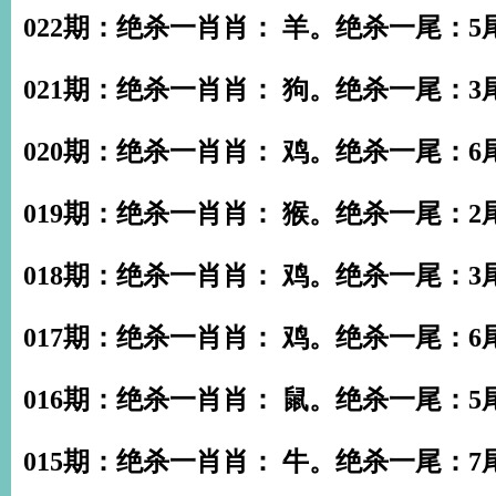
022期：绝杀一肖肖： 羊。绝杀一尾：5
021期：绝杀一肖肖： 狗。绝杀一尾：3
020期：绝杀一肖肖： 鸡。绝杀一尾：6
019期：绝杀一肖肖： 猴。绝杀一尾：2
018期：绝杀一肖肖： 鸡。绝杀一尾：3
017期：绝杀一肖肖： 鸡。绝杀一尾：6
016期：绝杀一肖肖： 鼠。绝杀一尾：5
015期：绝杀一肖肖： 牛。绝杀一尾：7