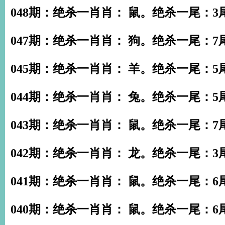
048期：绝杀一肖肖： 鼠。绝杀一尾：3
047期：绝杀一肖肖： 狗。绝杀一尾：7
045期：绝杀一肖肖： 羊。绝杀一尾：5
044期：绝杀一肖肖： 兔。绝杀一尾：5
043期：绝杀一肖肖： 鼠。绝杀一尾：7
042期：绝杀一肖肖： 龙。绝杀一尾：3
041期：绝杀一肖肖： 鼠。绝杀一尾：6
040期：绝杀一肖肖： 鼠。绝杀一尾：6