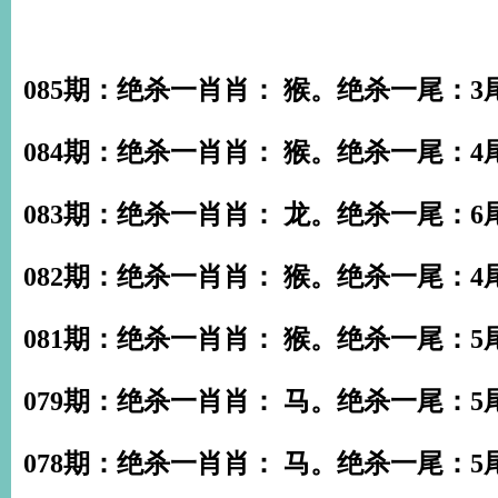
085期：绝杀一肖肖： 猴。绝杀一尾：
084期：绝杀一肖肖： 猴。绝杀一尾：4
083期：绝杀一肖肖： 龙。绝杀一尾：6
082期：绝杀一肖肖： 猴。绝杀一尾：4
081期：绝杀一肖肖： 猴。绝杀一尾：5
079期：绝杀一肖肖： 马。绝杀一尾：5
078期：绝杀一肖肖： 马。绝杀一尾：5