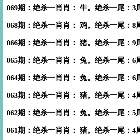
069期：绝杀一肖肖： 牛。绝杀一尾：3
068期：绝杀一肖肖： 鸡。绝杀一尾：8
066期：绝杀一肖肖： 猪。绝杀一尾：9
065期：绝杀一肖肖： 兔。绝杀一尾：6
064期：绝杀一肖肖： 兔。绝杀一尾：6
063期：绝杀一肖肖： 猪。绝杀一尾：4
062期：绝杀一肖肖： 兔。绝杀一尾：5
061期：绝杀一肖肖： 猪。绝杀一尾：4