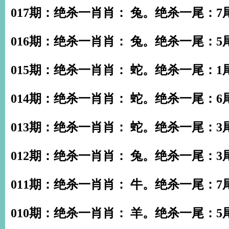
017期：绝杀一肖肖： 兔。绝杀一尾：7
016期：绝杀一肖肖： 兔。绝杀一尾：5
015期：绝杀一肖肖： 蛇。绝杀一尾：1
014期：绝杀一肖肖： 蛇。绝杀一尾：6
013期：绝杀一肖肖： 蛇。绝杀一尾：3
012期：绝杀一肖肖： 兔。绝杀一尾：3
011期：绝杀一肖肖： 牛。绝杀一尾：7
010期：绝杀一肖肖： 羊。绝杀一尾：5