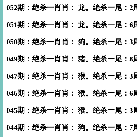
052期：绝杀一肖肖： 龙。绝杀一尾：2
051期：绝杀一肖肖： 龙。绝杀一尾：6
050期：绝杀一肖肖： 狗。绝杀一尾：3
049期：绝杀一肖肖： 猪。绝杀一尾：8
047期：绝杀一肖肖： 猴。绝杀一尾：3
046期：绝杀一肖肖： 猴。绝杀一尾：6
045期：绝杀一肖肖： 猴。绝杀一尾：3
044期：绝杀一肖肖： 狗。绝杀一尾：7