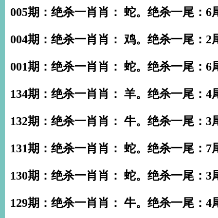
005期：绝杀一肖肖： 蛇。绝杀一尾：6
004期：绝杀一肖肖： 鸡。绝杀一尾：2
001期：绝杀一肖肖： 蛇。绝杀一尾：6
134期：绝杀一肖肖： 羊。绝杀一尾：4
132期：绝杀一肖肖： 牛。绝杀一尾：3
131期：绝杀一肖肖： 蛇。绝杀一尾：7
130期：绝杀一肖肖： 蛇。绝杀一尾：3
129期：绝杀一肖肖： 牛。绝杀一尾：4