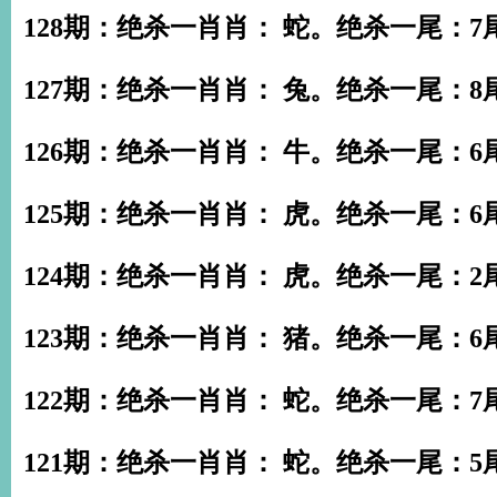
128期：绝杀一肖肖： 蛇。绝杀一尾：7
127期：绝杀一肖肖： 兔。绝杀一尾：8
126期：绝杀一肖肖： 牛。绝杀一尾：6
125期：绝杀一肖肖： 虎。绝杀一尾：6
124期：绝杀一肖肖： 虎。绝杀一尾：2
123期：绝杀一肖肖： 猪。绝杀一尾：6
122期：绝杀一肖肖： 蛇。绝杀一尾：7
121期：绝杀一肖肖： 蛇。绝杀一尾：5