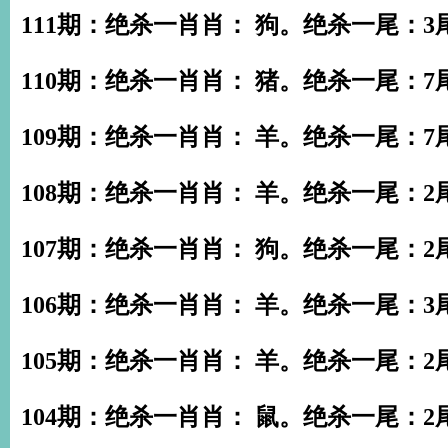
111期：绝杀一肖肖： 狗。绝杀一尾：3
110期：绝杀一肖肖： 猪。绝杀一尾：7
109期：绝杀一肖肖： 羊。绝杀一尾：7
108期：绝杀一肖肖： 羊。绝杀一尾：2
107期：绝杀一肖肖： 狗。绝杀一尾：2
106期：绝杀一肖肖： 羊。绝杀一尾：3
105期：绝杀一肖肖： 羊。绝杀一尾：2
104期：绝杀一肖肖： 鼠。绝杀一尾：2