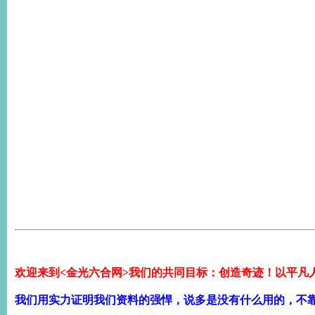
欢迎来到<金光六合网>我们的共同目标：创造奇迹！以平凡
我们用实力证明我们资料的强悍，说多是没有什么用的，不