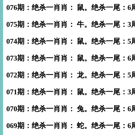
076期：绝杀一肖肖： 鼠。绝杀一尾：6
075期：绝杀一肖肖： 牛。绝杀一尾：3
074期：绝杀一肖肖： 鼠。绝杀一尾：5
073期：绝杀一肖肖： 鼠。绝杀一尾：6
072期：绝杀一肖肖： 龙。绝杀一尾：5
071期：绝杀一肖肖： 鼠。绝杀一尾：3
070期：绝杀一肖肖： 兔。绝杀一尾：6
069期：绝杀一肖肖： 蛇。绝杀一尾：6