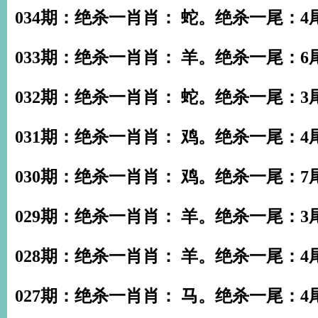
034期：绝杀一肖肖： 蛇。绝杀一尾：4
033期：绝杀一肖肖： 羊。绝杀一尾：6
032期：绝杀一肖肖： 蛇。绝杀一尾：3
031期：绝杀一肖肖： 鸡。绝杀一尾：4
030期：绝杀一肖肖： 鸡。绝杀一尾：7
029期：绝杀一肖肖： 羊。绝杀一尾：3
028期：绝杀一肖肖： 羊。绝杀一尾：4
027期：绝杀一肖肖： 马。绝杀一尾：4