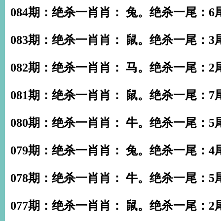
084期：绝杀一肖肖： 兔。绝杀一尾：6
083期：绝杀一肖肖： 鼠。绝杀一尾：3
082期：绝杀一肖肖： 马。绝杀一尾：2
081期：绝杀一肖肖： 鼠。绝杀一尾：7
080期：绝杀一肖肖： 牛。绝杀一尾：5
079期：绝杀一肖肖： 兔。绝杀一尾：4
078期：绝杀一肖肖： 牛。绝杀一尾：5
077期：绝杀一肖肖： 鼠。绝杀一尾：2